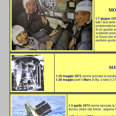
MO
Il
7 giugno 19
tutti i test de
problematiche 
di un guasto a
scafandri pres
la Soyuz
per po
perdere quota 
SO
Il
19 maggio 1971
venne lanciata la sond
Il
28 maggio
partì il
Mars 3
(fig. a lato) il
Il
3 aprile 1973
venne lanciata
la
tecnici, ebbe vita breve , appena 5