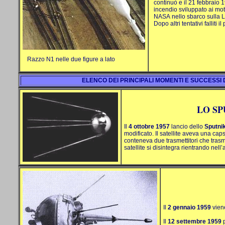
continuò e il 21 febbraio 
incendio sviluppato ai moto
NASA
nello sbarco sulla L
Dopo altri tentativi fallit
Razzo N1 nelle due figure a lato
ELENCO DEI PRINCIPALI MOMENTI E SUCCESS
LO SP
Il
4 ottobre 1957
lancio dello
Sputnik
modificato. Il satellite aveva una caps
conteneva due trasmettitori che trasm
satellite si disintegra rientrando nell
Il
2 gennaio 1959
vien
Il
12 settembre 1959