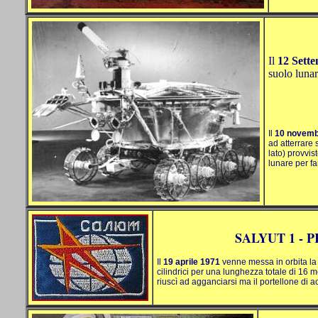
Il
12 Sett
suolo lunar
Il
10 novemb
ad atterrare 
lato) provvis
lunare per fa
SALYUT 1 - 
Il
19 aprile 1971
venne messa in orbita la 
cilindrici per una lunghezza totale di
16 me
riuscì ad agganciarsi ma il portellone di 