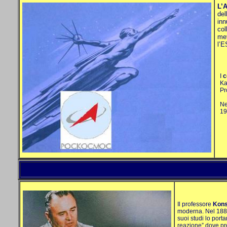
L’
del
inn
col
met
l’
I
c
Ka
Pr
Ne
19
Il professore
Kons
moderna. Nel 1883 
suoi studi lo port
reazione” dove pre