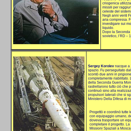
criogenica utilizz
missili per raggiu
celeste del sistem
Negli anni venti F
aria compressa. Fo
investigare sui mo
liquido.
Dopo
la Seconda
sovietico, l’RD – 1
Sergey Korolev
nacque a Z
spazio. Fu perseguitato dal
scontò due anni in prigione
completamente riabilitato.
della Seconda Guerra Mondial
rastrellarono tutto ciò che 
continuò sino alla realizza
propulsori laterali che si 
Ministero Della Difesa di mett
Progettò e coordinò tutte l
con equipaggio umano, del
doveva trasportare un equ
completare il progetto.
La 
Missioni Spaziali a Mosca 