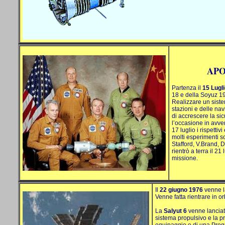
APO
Partenza il
15 Lugl
18 e del
la Soyuz
19
Realizzare un sist
stazioni e delle navi
di accrescere la si
l’occasione in avven
17 luglio i rispetti
molti esperimenti sc
Stafford, V.Brand, 
rientrò a terra il 21
missione.
Il
22 giugno 1976
venne 
Venne fatta rientrare in or
La
Salyut
6
venne lanciat
sistema propulsivo e la 