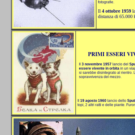
fotografie.
Il
4 ottobre 1959
l
distanza di
65.000
PRIMI ESSERI V
Il
3 novembre 1957
lancio del
Spu
essere vivente in orbita
in un via
si sarebbe disintegrato al rientro. 
sopravvivenza del mezzo.
Il
19 agosto 1960
lancio dello
Sput
topi, 2 altri ratti e delle piante. Fur