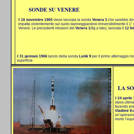
SONDE SU VENERE
Il
16 novembre 1965
viene lanciata la sonda
Venera 3
che sarebbe dov
impatta violentemente sul suolo danneggiandosi irreversibilmente il 1° 
Venere. Le precedenti missioni del
Venera 1
(fig.a lato), lanciata il
12 fe
Il
31 gennaio 1966
lancio della sonda
Lunik 9
per il primo atterraggio mo
superficie.
LA S
Il
24 aprile
stava ultima
facendo pre
Vladimir 
un’operazion
morto l’equi