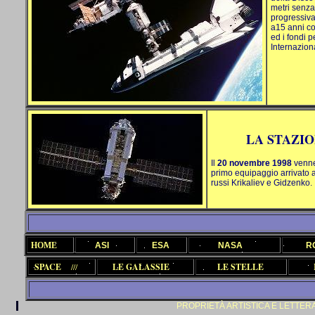
metri
senza 
progressiva
a15 anni co
ed i fondi 
Internazion
LA STAZIO
Il
20 novembre 1998
venne 
primo equipaggio arrivato 
russi Krikaliev e Gidzenko.
HOME
ASI
ESA
NASA
R
SPACE
///
LE GALASSIE
LE STELLE
PROPRIETÀ ARTISTICA E LETTERARIA R