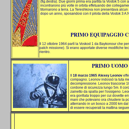
(fig.destra). Due giorni prima era partita la Vostok 5 con
incontrarono più volte in orbita effetuando dei collegament
titornarono a terra. La Tereshkova non presentava alcu
dopo un anno, sposandosi con il pilota della Vostok 3 A.
PRIMO EQUIPAGGIO C
Il 12 ottobre 1964 partì la Voskod 1 da Baykonour che per 
patch missione). Si erano apportate diverse modifiche tecn
rientro.
PRIMO UOMO 
Il
18 marzo 1965 Alexey Leonov
eff
compagno. Leonov indossò la tuta ment
decompressione. Leonov trascorse 10 mi
cordone di sicurezza lungo 5m. Il cordo
zainetto da spalla per l'ossigeno. Leon
era gonfiata troppo per cui dovette ent
mani che potevano ora chiudere la por
atterrando in un bosco a 2000 km dal p
di essere recuperati la mattina segue