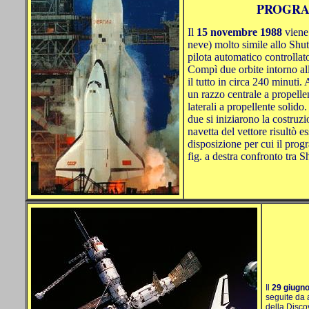
PROGR
Il
15 novembre 1988
viene
neve) molto simile allo Shut
pilota automatico controllat
Compì due orbite intorno all
il tutto in circa 240 minuti.
un razzo centrale a propell
laterali a propellente solido
due si iniziarono la costruz
navetta del vettore risultò e
disposizione per cui il pro
fig. a destra confronto tra S
Il
29 giugn
seguite da 
della Discov