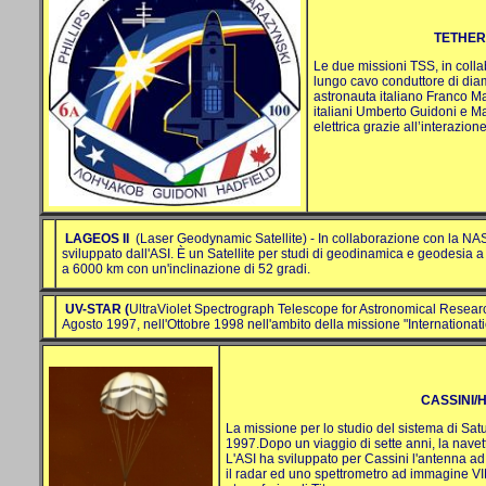
TETHER
Le due missioni TSS, in colla
lungo cavo conduttore di diam
astronauta italiano Franco Ma
italiani Umberto Guidoni e Mau
elettrica grazie all’interazione
LAGEOS II
(Laser Geodynamic Satellite) - In collaborazione con la NASA
sviluppato dall'ASI. È un Satellite per studi di geodinamica e geodesia a r
a 6000 km con un'inclinazione di 52 gradi.
UV-STAR (
UltraViolet Spectrograph Telescope for Astronomical Research)
Agosto 1997, nell'Ottobre 1998 nell'ambito della missione "Internationati
CASSINI/
La missione per lo studio del sistema di Sat
1997.Dopo un viaggio di sette anni, la nave
L'ASI ha sviluppato per Cassini l'antenna a
il radar ed uno spettrometro ad immagine VIM