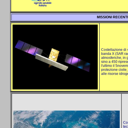
MISSIONI RECENTI
Costellazione di 4
banda X (SAR rada
atmosferiche, in 
sino a 450 riprese
l'ultimo il 5nov
protezione civile,
alle risorse idro
Cos
tec