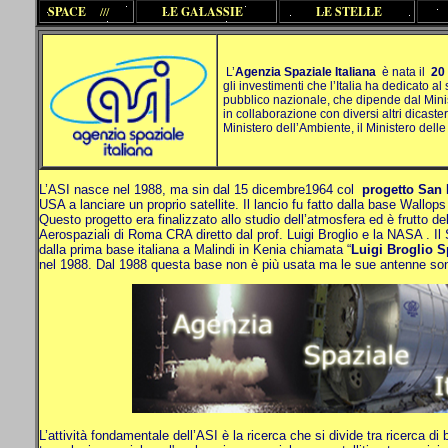
SPACE
///
LE GALASSIE
LE STELLE
L’
Agenzia Spaziale Italiana
è nata il
20
gli investimenti che l’Italia ha dedicato al
pubblico nazionale, che dipende dal Minis
in collaborazione con diversi altri dicasteri
Ministero dell’Ambiente, il Minister
L’ASI nasce nel 1988, ma sin dal 15 dicembre1964 col
progetto San
USA a lanciare un proprio satellite. Il lancio fu fatto dalla base Wallop
Questo progetto era finalizzato allo studio dell’atmosfera ed è frutto de
Aerospaziali di Roma CRA diretto dal prof. Luigi Broglio e la NASA . Il 
dalla prima base italiana a Malindi in Kenia chiamata “
Luigi Broglio S
nel 1988. Dal 1988 questa base non è più usata ma le sue antenne sono
L’attività fondamentale dell’ASI è la ricerca che si divide tra ricerca di 