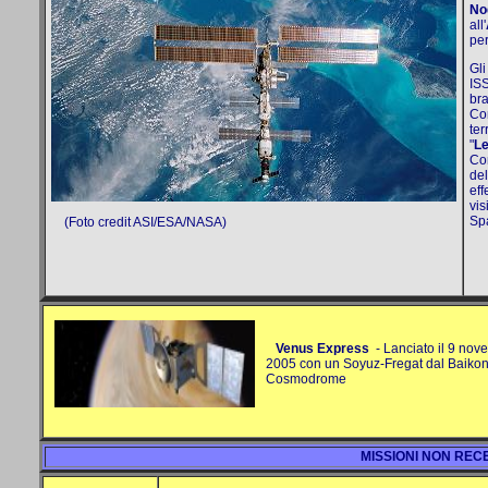
No
all'
per
Gli
ISS
bra
Com
ter
"
Le
Con
del
eff
vis
Sp
(Foto credit ASI/ESA/NASA)
Venus Express
- Lanciato il 9 nov
2005 con un Soyuz-Fregat dal Baikon
Cosmodrome
MISSIONI NON REC