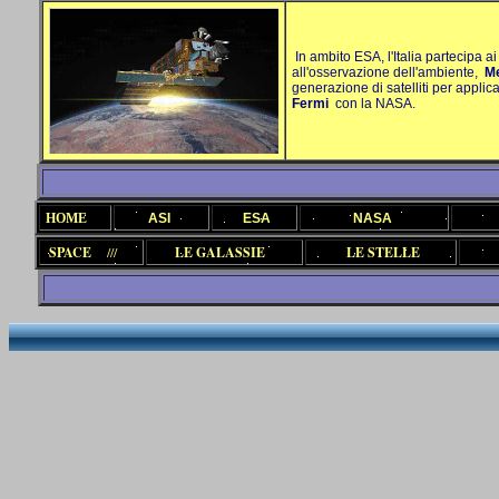
In ambito ESA, l'Italia partecipa a
all'osservazione dell'ambiente,
Me
generazione di satelliti per appli
Fermi
con la NASA.
HOME
ASI
ESA
NASA
SPACE
///
LE GALASSIE
LE STELLE