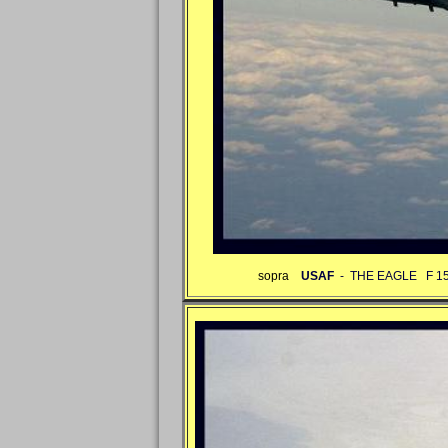
sopra
USAF
- THE EAGLE
F 1