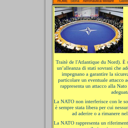
HOME
Storia
Aeronautica Militare
Galle
Traitè de l'Atlantique du Nord).
s
È
un’alleanza di stati sovrani che ad
impegnano a garantire la sicure
particolare un eventuale attacco 
rappresenta un attacco alla Nato
adeguat
La NATO non interferisce con le sov
è sempre stata libera per cui nessu
ad aderire o a rimanere nel
La NATO rappresenta un riferimento