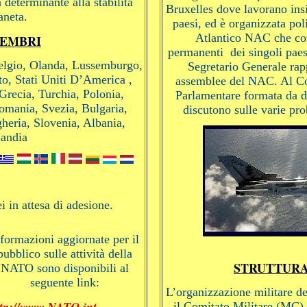
determinante alla stabilità
Bruxelles dove lavorano insi
ianeta.
paesi, ed è organizzata po
Atlantico NAC che com
MEMBRI
permanenti dei singoli paesi
Belgio, Olanda, Lussemburgo,
Segretario Generale rap
o, Stati Uniti D’America ,
assemblee del NAC. Al Co
recia, Turchia, Polonia,
Parlamentare formata da d
omania, Svezia, Bulgaria,
discutono sulle varie pro
gheria, Slovenia, Albania,
landia
ei in attesa di adesione.
formazioni aggiornate per il
pubblico sulle attività della
STRUTTURA
NATO sono disponibili al
seguente link:
L’organizzazione militare d
ttp://www.NATO.int
il Comitato Militare (MC)