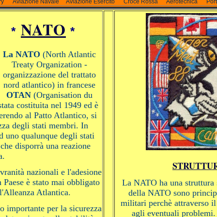
ry
Aviazione Navale
Aviazione Esercito
Croce Rossa
Aerotecnica
Por
NATO
*
*
La NATO
(North Atlantic
Treaty Organization -
organizzazione del trattato
nord atlantico) in francese
OTAN
(Organisation du
tata costituita nel 1949 ed è
erendo al Patto Atlantico, si
zza degli stati membri. In
ad uno qualunque degli stati
 che disporrà una reazione
a.
STRUTTUR
ranità nazionali e l'adesione
n Paese è stato mai obbligato
La NATO ha una struttura si
l'Alleanza Atlantica.
della NATO sono principa
militari perchè attraverso i
 importante per la sicurezza
agli eventuali problemi.