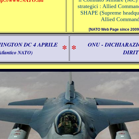
strategici : Allied Comman
SHAPE (Supreme headquart
Allied Command
[NATO Web Page since 2009 : 
HINGTON DC 4 APRILE
ONU - DICHIARAZ
*
*
DIRI
Atlantico NATO)