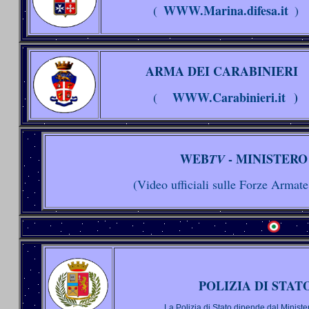
WWW.Marina.difesa.it
(
)
ARMA DEI CARABINIERI
WWW.Carabinieri.it
)
(
WEB
- MINISTERO
TV
(Video ufficiali sulle Forze Armate 
POLIZIA DI STAT
La Polizia di Stato dipende dal Ministe