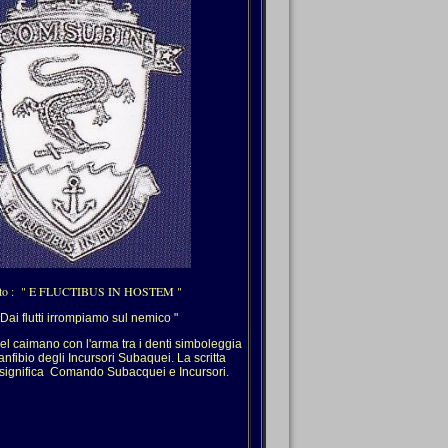
to : " E FLUCTIBUS IN HOSTEM "
ai flutti irrompiamo sul nemico "
caimano con l'arma tra i denti simboleggia
anfibio degli Incursori Subaquei. La scritta
gnifica Comando Subacquei e Incursori.