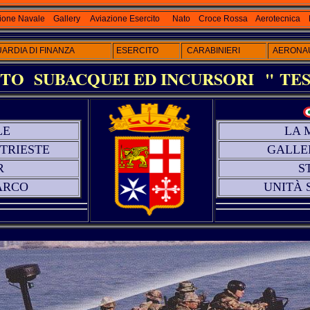
ione Navale
Gallery
Aviazione Esercito
Nato
Croce Rossa
Aerotecnica
ARDIA DI FINANZA
ESERCITO
CARABINIERI
AERONAU
O SUBACQUEI ED INCURSORI
" TES
LE
LA 
 TRIESTE
GALLE
R
S
ARCO
UNITÀ 