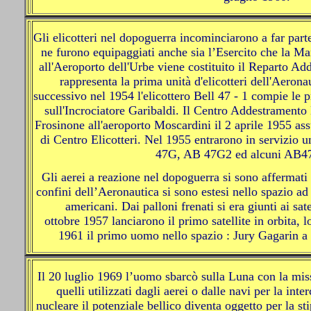
Gli elicotteri nel dopoguerra incominciarono a far parte
ne furono equipaggiati anche sia l’Esercito che la Ma
all'Aeroporto dell'Urbe viene costituito il Reparto Ad
rappresenta la prima unità d'elicotteri dell'Aerona
successivo nel 1954 l'elicottero Bell 47 - 1 compie le
sull'Incrociatore Garibaldi. Il Centro Addestramento E
Frosinone all'aeroporto Moscardini il 2 aprile 1955 
di Centro Elicotteri. Nel 1955 entrarono in servizio u
47G, AB 47G2 ed alcuni AB47
Gli aerei a reazione nel dopoguerra si sono affermati
confini dell’Aeronautica si sono estesi nello spazio ad 
americani. Dai palloni frenati si era giunti ai satel
ottobre 1957 lanciarono il primo satellite in orbita, l
1961 il primo uomo nello spazio : Jury Gagarin a 
Il 20 luglio 1969 l’uomo sbarcò sulla Luna con la miss
quelli utilizzati dagli aerei o dalle navi per la in
nucleare il potenziale bellico diventa oggetto per la st