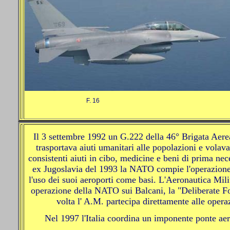
F. 16
Il 3 settembre 1992 un G.222 della 46° Brigata Aerea
trasportava aiuti umanitari alle popolazioni e volava 
consistenti aiuti in cibo, medicine e beni di prima nec
ex Jugoslavia del 1993 la NATO compie l'operazione "
l'uso dei suoi aeroporti come basi. L'Aeronautica Milit
operazione della NATO sui Balcani, la "Deliberate Fo
volta l' A.M. partecipa direttamente alle operaz
Nel 1997 l'Italia coordina un imponente ponte aer