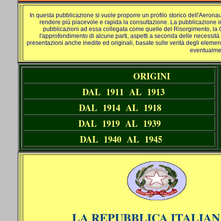
In questa pubblicazione si vuole proporre un profilo storico dell'Aeronaut
rendere più piacevole e rapida la consultazione. La pubblicazione in
pubblicazioni ad essa collegata come quelle del Risorgimento, la G
l'approfondimento di alcune parti, aspetti a seconda delle necessità c
presentazioni anche inedite ed originali, basate sulle verità degli elem
eventualm
ORIGINI
DAL 1911 AL 1913
DAL 1914 AL 1918
DAL 1919 AL 1939
DAL 1940 AL 1945
LA REPUBBLICA ITALIA