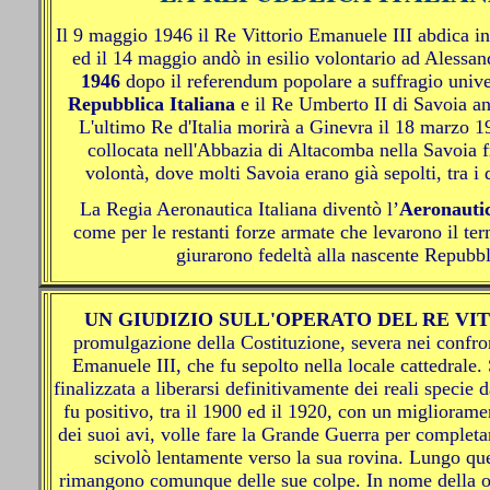
Il 9 maggio 1946 il Re Vittorio Emanuele III abdica in
ed il 14 maggio andò in esilio volontario ad Alessan
1946
dopo il referendum popolare a suffragio unive
Repubblica Italiana
e il Re Umberto II di Savoia and
L'ultimo Re d'Italia morirà a Ginevra il 18 marzo 
collocata nell'Abbazia di Altacomba nella Savoia f
volontà, dove molti Savoia erano già sepolti, tra i 
La Regia Aeronautica Italiana diventò l’
Aeronautic
come per le restanti forze armate che levarono il t
giurarono fedeltà alla nascente Repubbli
UN GIUDIZIO SULL'OPERATO DEL RE VI
promulgazione della Costituzione, severa nei confron
Emanuele III, che fu sepolto nella locale cattedrale.
finalizzata a liberarsi definitivamente dei reali specie
fu positivo, tra il 1900 ed il 1920, con un migliorame
dei suoi avi, volle fare la Grande Guerra per completare
scivolò lentamente verso la sua rovina. Lungo que
rimangono comunque delle sue colpe. In nome della oppo