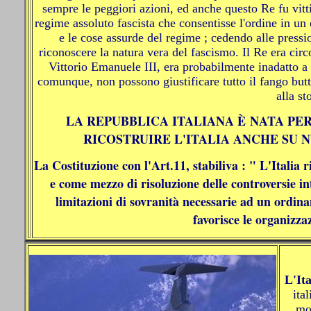
sempre le peggiori azioni, ed anche questo Re fu vitti
regime assoluto fascista che consentisse l'ordine in un
e le cose assurde del regime ; cedendo alle pressio
riconoscere la natura vera del fascismo. Il Re era cir
Vittorio Emanuele III, era probabilmente inadatto a r
comunque, non possono giustificare tutto il fango butt
alla st
LA REPUBBLICA ITALIANA È NATA PE
RICOSTRUIRE L'ITALIA ANCHE SU 
La Costituzione con l'Art.11, stabiliva : " L'Italia 
e come mezzo di risoluzione delle controversie inte
limitazioni di sovranità necessarie ad un ordina
favorisce le organizza
L'Ita
ita
mo