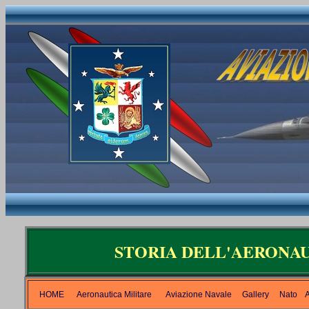
STORIA DELL'AERONAU
HOME
Aeronautica Militare
Aviazione Navale
Gallery
Nato
A