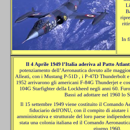
Li
Ba
ripr
riti
In fi
Il 4 Aprile 1949 l’Italia aderiva al Patto Atlant
potenziamento dell’Aeronautica dovuto alle maggiori
Alleati, con i Mustang P-51D , i P-47D Thunderbolt e
1952 arrivarono gli americani F-84G Thunderjet e così
104G Starfighter della Lockheed negli anni 60. Furon
Bassi ad adottare nel 1960 lo St
Il 15 settembre 1949 viene costituito il Comando 
fiduciario dell'ONU, con il compito di aiutare i
amministrativa e strutturale del loro paese indipende
stata una colonia italiana ed il Comando Aeronautica
giugno 1960.