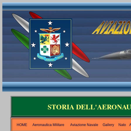
STORIA DELL'AERONAU
HOME
Aeronautica Militare
Aviazione Navale
Gallery
Nato
A