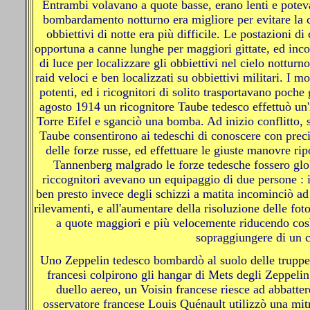
Entrambi volavano a quote basse, erano lenti e potevan
bombardamento notturno era migliore per evitare la c
obbiettivi di notte era più difficile. Le postazioni di
opportuna a canne lunghe per maggiori gittate, ed incom
di luce per localizzare gli obbiettivi nel cielo nottur
raid veloci e ben localizzati su obbiettivi militari. I m
potenti, ed i ricognitori di solito trasportavano poche 
agosto 1914 un ricognitore Taube tedesco effettuò un'i
Torre Eifel e sganciò una bomba. Ad inizio conflitto, su
Taube consentirono ai tedeschi di conoscere con prec
delle forze russe, ed effettuare le giuste manovre rip
Tannenberg malgrado le forze tedesche fossero glob
riccognitori avevano un equipaggio di due persone : il
ben presto invece degli schizzi a matita incominciò ad
rilevamenti, e all'aumentare della risoluzione delle fot
a quote maggiori e più velocemente riducendo così 
sopraggiungere di un c
Uno Zeppelin tedesco bombardò al suolo delle truppe f
francesi colpirono gli hangar di Mets degli Zeppelin
duello aereo, un Voisin francese riesce ad abbattere
osservatore francese Louis Quénault utilizzò una mit