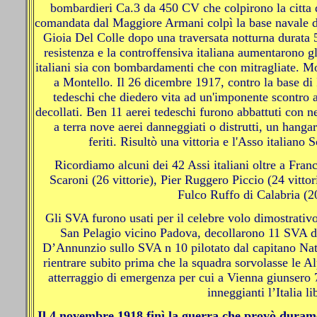
bombardieri Ca.3 da 450 CV che colpirono la citta 
comandata dal Maggiore Armani colpì la base navale d
Gioia Del Colle dopo una traversata notturna durata 5
resistenza e la controffensiva italiana aumentarono gli
italiani sia con bombardamenti che con mitragliate. Mor
a Montello. Il 26 dicembre 1917, contro la base di I
tedeschi che diedero vita ad un'imponente scontro ae
decollati. Ben 11 aerei tedeschi furono abbattuti con n
a terra nove aerei danneggiati o distrutti, un hanga
feriti. Risultò una vittoria e l'Asso italiano 
Ricordiamo alcuni dei 42 Assi italiani oltre a Franc
Scaroni (26 vittorie), Pier Ruggero Piccio (24 vittor
Fulco Ruffo di Calabria (20
Gli SVA furono usati per il celebre volo dimostrativ
San Pelagio vicino Padova, decollarono 11 SVA de
D’Annunzio sullo SVA n 10 pilotato dal capitano Natal
rientrare subito prima che la squadra sorvolasse le Alp
atterraggio di emergenza per cui a Vienna giunsero 7
inneggianti l’Italia li
Il
4 novembre 1918 finì la guerra
che provò durame