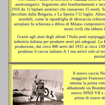
austroungarici. Seguirono altri bombardamenti e inc
1916 da 11 biplani austriaci che causarono 15 morti. 
decollato dalla Bulgaria, e La Spezia l’11 luglio. Allor
sensibili, come la squadriglia di idrocaccia schier
aeroplani fu schierata a difesa di Milano comprensi
morti civili che ebbero l’
Grazie agli aiuti degli alleati l’Italia poté equipag
industria italiana per produrre aerei più adeguati. La
produzione, dai circa 400 aerei del 1915 ai circa 130
produsse il caccia italiano A.1 ma arrivò solo al t
parzi
Il nuovo caccia Ni
maggiore Francesco 
ottenne la prima vit
abbattendo un Brandenb
nuovo SPAD VII e ri
prima di essere a