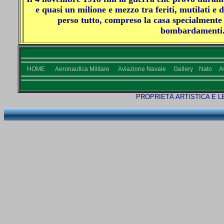
e quasi un milione e mezzo tra feriti, mutilati e 
perso tutto, compreso la casa specialmente 
bombardamenti
HOME
Aeronautica Militare
Aviazione Navale
Gallery
Nato
A
PROPRIETÀ ARTISTICA
E L