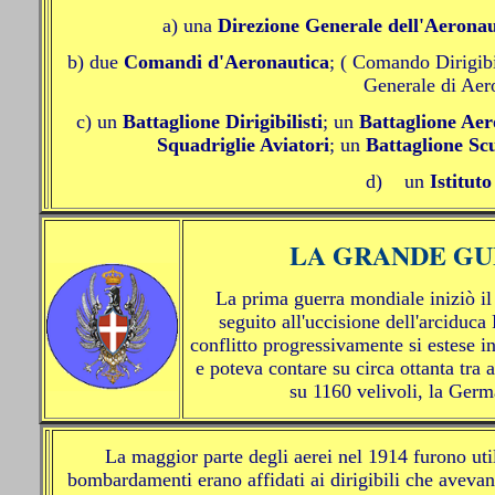
a) una
Direzione Generale dell'Aeronau
b) due
Comandi d'Aeronautica
; ( Comando Dirigibi
Generale di Aero
c) un
Battaglione Dirigibilisti
; un
Battaglione Aero
Squadriglie Aviatori
; un
Battaglione Scu
d)
un
Istitut
LA GRANDE GUER
La prima guerra mondiale iniziò i
seguito all'uccisione dell'arciduca
conflitto progressivamente si estese i
e poteva contare su circa ottanta tra 
su 1160 velivoli, la Germ
La maggior parte degli aerei nel 1914 furono uti
bombardamenti erano affidati ai dirigibili che avevan