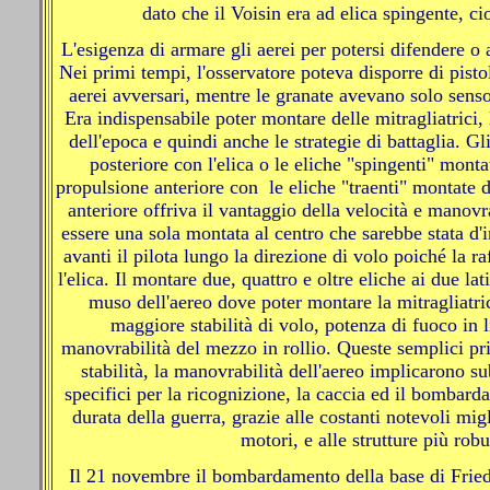
dato che il Voisin era ad elica spingente, ci
L'esigenza di armare gli aerei per potersi difendere o a
Nei primi tempi, l'osservatore poteva disporre di pistol
aerei avversari, mentre le granate avevano solo sens
Era indispensabile poter montare delle mitragliatrici
dell'epoca e quindi anche le strategie di battaglia. G
posteriore con l'elica o le eliche "spingenti" monta
propulsione anteriore con le eliche "traenti" montate d
anteriore offriva il vantaggio della velocità e manovr
essere una sola montata al centro che sarebbe stata d'
avanti il pilota lungo la direzione di volo poiché la ra
l'elica. Il montare due, quattro e oltre eliche ai due lati
muso dell'aereo dove poter montare la mitragliatri
maggiore stabilità di volo, potenza di fuoco in l
manovrabilità del mezzo in rollio. Queste semplici pr
stabilità, la manovrabilità dell'aereo implicarono su
specifici per la ricognizione, la caccia ed il bombar
durata della guerra, grazie alle costanti notevoli migl
motori, e alle strutture più robu
Il 21 novembre il bombardamento della base di Friedr