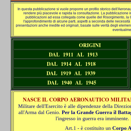
In questa pubblicazione si vuole proporre un profilo storico dell'Aeronaut
rendere più piacevole e rapida la consultazione. La pubblicazione in
pubblicazioni ad essa collegata come quelle del Risorgimento, la G
l'approfondimento di alcune parti, aspetti a seconda delle necessità c
presentazioni anche inedite ed originali, basate sulle verità degli elem
eventualm
ORIGINI
DAL 1911 AL 1913
DAL 1914 AL 1918
DAL 1919 AL 1939
DAL 1940 AL 1945
NASCE IL CORPO AERONAUTICO MILITA
Militare dell'Esercito è alle dipendenze della Direz
all'Arma dal Genio.
Per la Grande Guerra il Battag
l'ingresso in guerra era imminente.
Art.1 - è costituito un
Corpo A