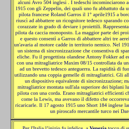
alcuni Avro 504 inglesi . I tedeschi incominciarono 
1915 con gli Zeppelin, dei quali uno fu abbattuto da u
pilota francese Roland Garros il 1° aprile1915 a bo
riuscì ad abbattere un ricognitore tedesco sparando con
corazzate in grado di deviare i proiettili. Rappresent
pilota da caccia monoposto. La maggior parte dei proiet
e questo consentì a Garros di abbattere altri tre aer
un'avaria al motore cadde in territorio nemico. Nel 1915
un sistema di sincronizzazione che consentiva di spara
eliche. Fu il progettista olandese Antony Fokker ad
con una mitragliatrice Maxim 08/15 controllata da un 
ad un brevetto tedesco anteguerra. La rapidità di f
utilizzando una coppia gemelle di mitragliatrici. Gli al
un dispositivo equivalente di sincronizzazione; m
mitragliatrice montata sull'ala superiore dei biplani l
pilota con una corda. Erano mitragliatrici efficienti c
come la Lewis, ma avevano il difetto che occorreva
ricaricarle. Il 17 agosto 1915 uno Short 184 inglese lan
un piroscafo mercantile turco nei Dar
Per l'Italia l’inizio fu infelice, a
Venezia
tocco di s