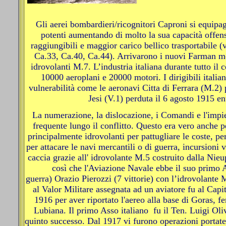
Gli aerei bombardieri/ricognitori Caproni si equip
potenti aumentando di molto la sua capacità offens
raggiungibili e maggior carico bellico trasportabile 
Ca.33, Ca.40, Ca.44). Arrivarono i nuovi Farman m
idrovolanti M.7. L’industria italiana durante tutto il c
10000 aeroplani e 20000 motori. I dirigibili italia
vulnerabilità come le aeronavi Citta di Ferrara (M.2) 
Jesi (V.1) perduta il 6 agosto 1915 e
La numerazione, la dislocazione, i Comandi e l'impi
frequente lungo il conflitto. Questo era vero anche p
principalmente idrovolanti per pattugliare le coste, pe
per attacare le navi mercantili o di guerra, incursioni 
caccia grazie all' idrovolante M.5 costruito dalla Nieu
così che l'Aviazione Navale ebbe il suo primo A
guerra) Orazio Pierozzi (7 vittorie) con l’idrovolant
al Valor Militare assegnata ad un aviatore fu al Cap
1916 per aver riportato l'aereo alla base di Goras, fer
Lubiana. Il primo Asso italiano fu il Ten. Luigi Oliv
quinto successo. Dal 1917 vi furono operazioni portat