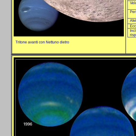
Vel
Per
Afe
Ecc
Inc
risp
Tritone avanti con Nettuno dietro