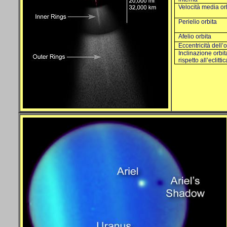
Velocità media or
Perielio orbita
Afelio orbita
Eccentricità dell’o
Inclinazione orbit
rispetto all’eclittic