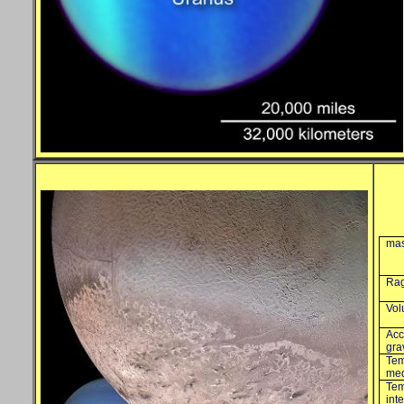
ma
Rag
Vo
Acc
gra
Tem
med
Tem
int