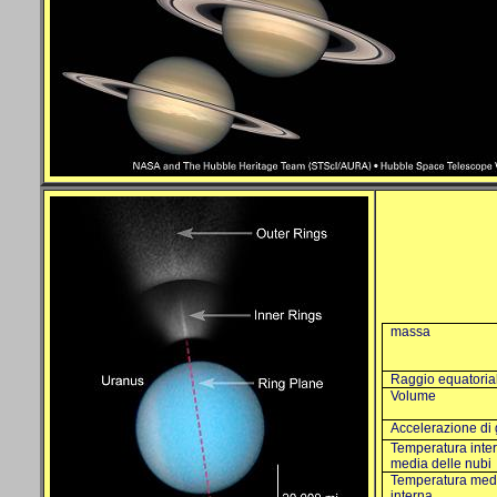
massa
Raggio equatoria
Volume
Accelerazione di 
Temperatura inte
media delle nubi
Temperatura med
interna