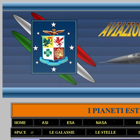
I PIANETI ES
HOME
ASI
ESA
NASA
R
SPACE
///
LE GALASSIE
LE STELLE