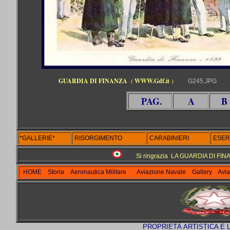
GUARDIA DI FINANZA
(
WWW.Gdf.it
)
G245.JPG
PAG.
A
B
*GALLERIE*
RISORGIMENTO
CARABINIERI
ESER
Si ringrazia LA GUARDIA DI FINAN
HOME
Storia
Aeronautica Militare
Aviazione Navale
Gallery
Avia
PROPRIETÀ ARTISTICA E 