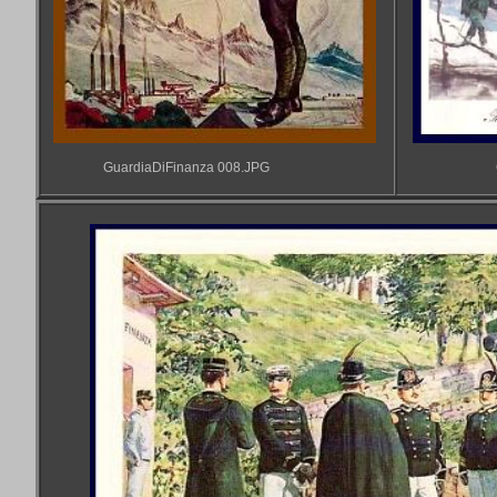
GuardiaDiFinanza 008.JPG