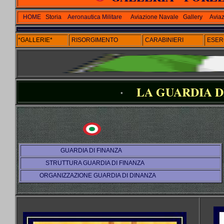
HOME
Storia
Aeronautica Militare
Aviazione Navale
Gallery
Aviaz
*GALLERIE*
RISORGIMENTO
CARABINIERI
ESER
LA GUARDIA
*
GUARDIA DI FINANZA
STRUTTURA GUARDIA DI FINANZA
ORGANIZZAZIONE GUARDIA DI DINANZA