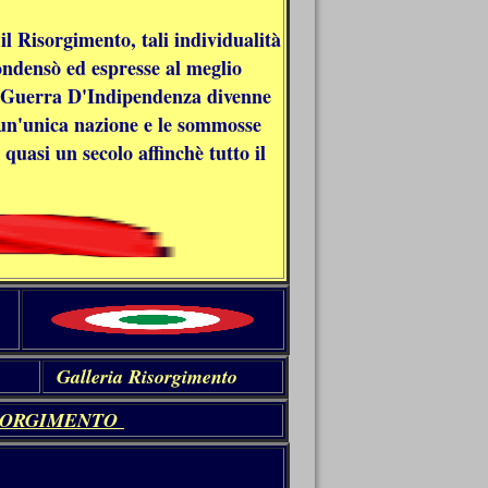
l Risorgimento, tali individualità
ondensò ed espresse al meglio
ma Guerra D'Indipendenza divenne
n un'unica nazione e le sommosse
quasi un secolo affinchè tutto il
Galleria Risorgimento
SORGIMENTO