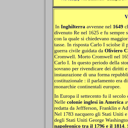
V
In
Inghilterra
avvenne nel
1649
ch
divenuto Re nel 1625 e fu sempre so
con la quale si chiedevano maggiori
tasse. In risposta Carlo I sciolse il
guerra civile guidata da
Oliviero 
Cromwell. Morto Cromwell nel 1658,
Carlo I. In questo periodo della sto
sovrano per rivendicare dei diritti 
instaurazione di una forma repubbl
costituzionale : il parlamento era d
monarchie continentali europee.
In Europa il settecento fu il secolo 
Nelle
colonie inglesi in America
av
redatta da Jeffferson, Franklin e Ad
Nel 1783 nacquero gli Stati Uniti e
degli Stati Uniti George Washingto
napoleonico tra il 1796 e il 1814
.