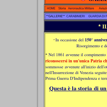
HOME
Storia
Aeronautica Militare
Aviaz
**GALLERIE**
CARABINIERI
GUARDIA DI 
I
*
150° annive
In occasione del
*
Risorgimento e d
Nel 1861 avvenne il compimento d
*
riconoscersi in un'unica
Patria
c
sommosse avvenute all'inizio dell'o
nell'Insurrezione di Venezia seguit
Prima Guerra D'Indipendenza e ter
Questa è la storia di un