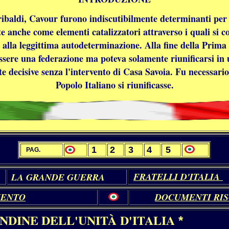
ibaldi, Cavour furono indiscutibilmente determinanti per i
e anche come elementi catalizzatori attraverso i quali si c
no alla leggittima autodeterminazione. Alla fine della Pri
essere una federazione ma poteva solamente riunificarsi i
 decisive senza l'intervento di Casa Savoia. Fu necessario 
Popolo Italiano si riunificasse.
1
2
3
4
5
PAG.
FRATELLI D'ITALIA
LA GRANDE GUERRA
MENTO
DOCUMENTI RI
NDINE DELL'UNITÀ
D'ITALIA
*