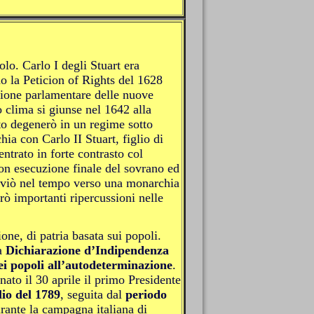
olo. Carlo I degli Stuart era
o la Peticion of Rights del 1628
azione parlamentare delle nuove
to clima si giunse nel 1642 alla
to degenerò in un regime sotto
a con Carlo II Stuart, figlio di
ntrato in forte contrasto col
con esecuzione finale del sovrano ed
avviò nel tempo verso una monarchia
rò importanti ripercussioni nelle
ione, di patria basata sui popoli.
la
Dichiarazione d’Indipendenza
dei popoli all’autodeterminazione
.
ato il 30 aprile il primo Presidente
lio del 1789
, seguita dal
periodo
rante la campagna italiana di