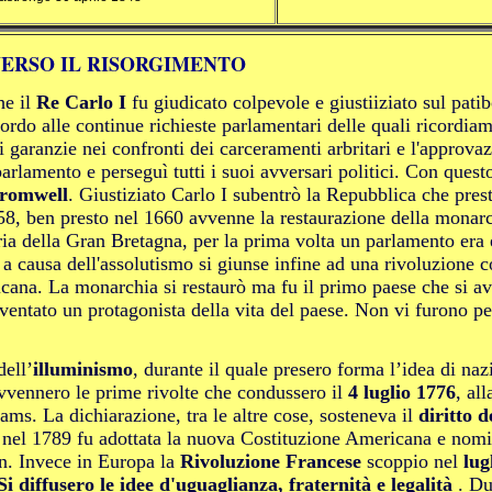
ERSO IL RISORGIMENTO
e il
Re Carlo I
fu giudicato colpevole e giustiiziato sul patib
rdo alle continue richieste parlamentari delle quali ricordiam
 garanzie nei confronti dei carceramenti arbritari e l'approv
 parlamento e perseguì tutti i suoi avversari politici. Con ques
Cromwell
. Giustiziato Carlo I subentrò la Repubblica che pres
 ben presto nel 1660 avvenne la restaurazione della monarchi
ria della Gran Bretagna, per la prima volta un parlamento era e
e a causa dell'assolutismo si giunse infine ad una rivoluzione 
icana. La monarchia si restaurò ma fu il primo paese che si 
iventato un protagonista della vita del paese. Non vi furono pe
dell’
illuminismo
, durante il quale presero forma l’idea di naz
vennero le prime rivolte che condussero il
4 luglio 1776
, al
ams. La dichiarazione, tra le altre cose, sosteneva il
diritto 
 nel 1789 fu adottata la nuova Costituzione Americana e nomin
n. Invece in Europa la
Rivoluzione Francese
scoppio nel
lug
Si diffusero le idee d'uguaglianza, fraternità e legalità
. Du