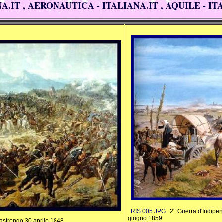
A.IT , AERONAUTICA - ITALIANA.IT , AQUILE - IT
RIS 005.JPG
2° Guerra d'Indipend
giugno 1859
Pastrengo 30 aprile 1848