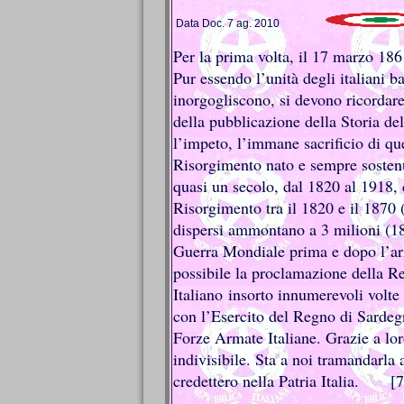
Data Doc. 7 ag. 2010
Per la prima volta, il 17 marzo 186
Pur essendo l’unità degli italiani ba
inorgogliscono, si devono ricordare
della pubblicazione della Storia de
l’impeto, l’immane sacrificio di que
Risorgimento nato e sempre sostenut
quasi un secolo, dal 1820 al 1918, 
Risorgimento tra il 1820 e il 1870 (
dispersi ammontano a 3 milioni (18
Guerra Mondiale prima e dopo l’arm
possibile la proclamazione della Re
Italiano insorto innumerevoli volte
con l’Esercito del Regno di Sardegn
Forze Armate Italiane. Grazie a lor
indivisibile. Sta a noi tramandarla a
credettero nella Patria Italia. [