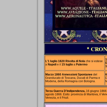
LOC1.jpg
CRON
*
1
L'1 luglio 1820 Rivolta di Nola
che si estese
D
a
Napoli
e il
15 luglio
a
Palermo
1
Marzo 1860 Annessioni Spontanee
del
6
Granducato di Toscana, Ducati di Parma e
D
Modena, della Romagna con Bologna.
M
Terza Guerra D'Indipendenza,
16 giugno 1866 
agosto 1866. Esito: provincia di Mantova, il Ven
Venezia, e il Friuli.