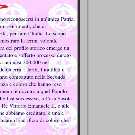
no riconoscersi in un’unica Patria.
oni, sentimenti, che ci
ta, per fare l’Italia. Lo scopo
 mostrare la ferma volontà,
ura del profilo storico emerge un
mentato e sofferto processo durato
ia in quasi 200.000 nel
 Guerra. I feriti, i mutilati e
anno combattuto nella Seconda
enza e coloro che hanno reso
iamento è dovuto: a quel Popolo
lle fasi successive, a Casa Savoia
 Re Vittorio Emanuele II, e alle
che abbiamo ereditato, è una e
ticare il sacrificio di coloro che