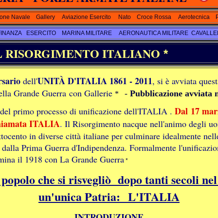
ione Navale
Gallery
Aviazione Esercito
Nato
Croce Rossa
Aerotecnica
FINANZA
ESERCITO
MARINA MILITARE
AERONAUTICA MILITARE
CAVALLE
L RISORGIMENTO ITALIANO
*
rsario
UNITÀ
D'ITALIA 1861 - 2011
dell'
, si è avviata ques
ella Grande Guerra con Gallerie
-
Pubblicazione avviata 
*
Dal 17 mar
el primo processo di unificazione dell'ITALIA .
hiamata ITALIA
.
Il Risorgimento nacque nell'animo degli uom
ttocento in diverse città italiane per culminare idealmente ne
e dalla Prima Guerra d'Indipendenza. Formalmente l'unificazio
mina il 1918 con La Grande Guerra
*
 popolo che si risvegliò dopo tanti secoli nel 
un'unica Patria: L'ITALIA
INTRODUZIONE