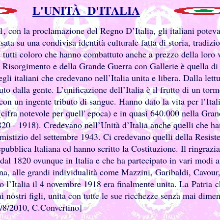
L'UNITÀ D'ITALIA
1, con la proclamazione del Regno D’Italia, gli italiani poteva
sata su una condivisa identità culturale fatta di storia, tradizi
 tutti coloro che hanno combattuto anche a prezzo della loro vi
l Risorgimento e della Grande Guerra con Gallerie è quella di
gli italiani che credevano nell’Italia unita e libera. Dalla lett
o dalla gente. L’unificazione dell’Italia è il frutto di un tor
con un ingente tributo di sangue. Hanno dato la vita per l’Ital
cifra notevole per quell' epoca) e in quasi 640.000 nella Grande
20 - 1918). Credevano nell’Unità d’Italia anche quelli che h
istizio del settembre 1943. Ci credevano quelli della Resist
pubblica Italiana ed hanno scritto la Costituzione. Il ringraz
 dal 1820 ovunque in Italia e che ha partecipato in vari modi a
a, alle grandi individualità come Mazzini, Garibaldi, Cavour,
o l’Italia il 4 novembre 1918 era finalmente unita. La Patria 
i nostri figli, unita con tutte le sue ricchezze senza mai dimen
7/8/2010, C.Convertino]