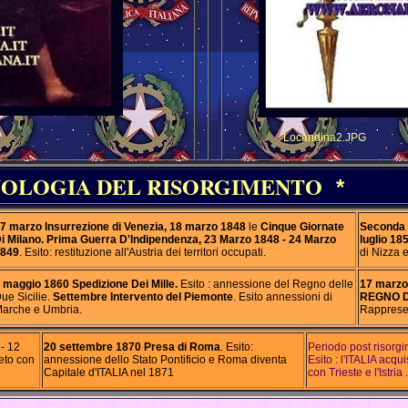
Locandina2.JPG
OLOGIA DEL RISORGIMENTO
*
7 marzo Insurrezione di Venezia, 18 marzo 1848
le
Cinque Giornate
Seconda 
i Milano.
Prima Guerra D'Indipendenza,
23 Marzo 1848 - 24 Marzo
luglio 18
849
. Esito: restituzione all'Austria dei territori occupati.
di Nizza e
 maggio 1860 Spedizione Dei Mille.
Esito : annessione del Regno delle
17 marzo 
ue Sicilie.
Settembre Intervento del Piemonte
. Esito annessioni di
REGNO D'I
arche e Umbria.
Rappresen
- 12
20 settembre 1870
Presa di Roma
. Esito:
Periodo post risorg
eto con
annessione dello Stato Pontificio e Roma diventa
Esito : l'ITALIA acqu
Capitale d'ITALIA nel 1871
con Trieste e l'Istria .