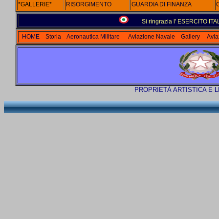
*GALLERIE*
RISORGIMENTO
GUARDIA DI FINANZA
Si ringrazia l' ESERCITO IT
HOME
Storia
Aeronautica Militare
Aviazione Navale
Gallery
Avia
PROPRIETÀ ARTISTICA E 