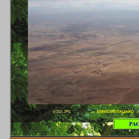
(
EQ03.JPG
ESERCITO ITALIANO
PAG