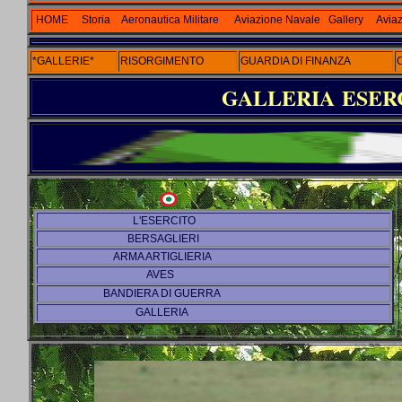
HOME
Storia
Aeronautica Militare
Aviazione Navale
Gallery
Aviaz
*GALLERIE*
RISORGIMENTO
GUARDIA DI FINANZA
GALLERIA ESER
L'ESERCITO
BERSAGLIERI
ARMA ARTIGLIERIA
AVES
BANDIERA DI GUERRA
GALLERIA