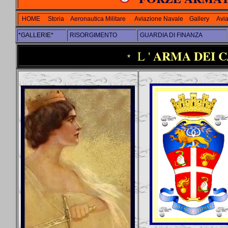
HOME
Storia
Aeronautica Militare
Aviazione Navale
Gallery
Avi
*GALLERIE*
RISORGIMENTO
GUARDIA DI FINANZA
ARMA DEI C
L '
*