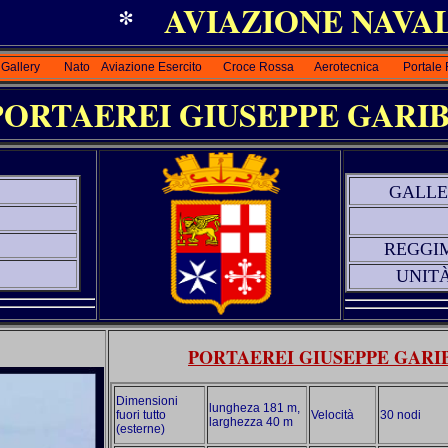
*
AVIAZIONE NAV
Gallery
Nato
Aviazione Esercito
Croce Rossa
Aerotecnica
Portale
EI GIUSEPPE GARIB
GALLE
REGGI
UNIT
PORTAEREI GIUSEPPE GARI
Dimensioni
lungheza 181 m,
fuori tutto
Velocità
30 nodi
larghezza 40 m
(esterne)