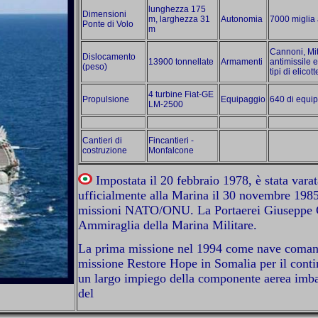
lunghezza 175
Dimensioni
m, larghezza 31
Autonomia
7000 miglia 
Ponte di Volo
m
Cannoni, Mitr
Dislocamento
13900 tonnellate
Armamenti
antimissile e
(peso)
tipi di elicott
4 turbine Fiat-GE
Propulsione
Equipaggio
640 di equi
LM-2500
Cantieri di
Fincantieri -
costruzione
Monfalcone
Impostata il 20 febbraio 1978, è stata vara
ufficialmente alla Marina il 30 novembre 198
missioni NATO/ONU. La Portaerei Giuseppe Ga
Ammiraglia della Marina Militare.
La prima missione nel 1994 come nave comand
missione Restore Hope in Somalia per il conti
un largo impiego della componente aerea imba
del