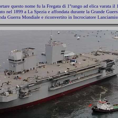
tare questo nome fu la Fregata di 1°rango ad elica varata il 
rato nel 1899 a La Spezia e affondata durante la Grande Guerr
nda Guerra Mondiale e riconvertito in Incrociatore Lanciamissi