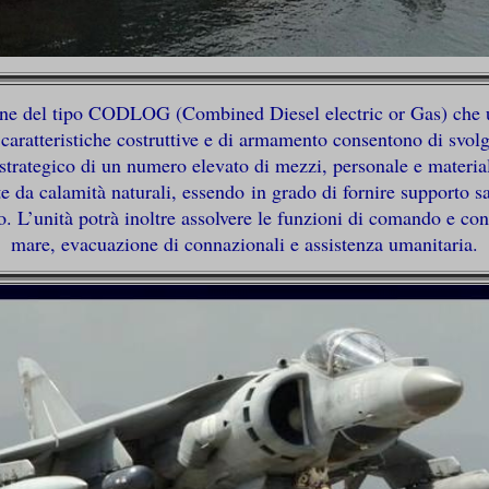
one del tipo CODLOG (Combined Diesel electric or Gas) che uti
 caratteristiche costruttive e di armamento consentono di svolg
o strategico di un numero elevato di mezzi, personale e materiali
e da calamità naturali, essendo in grado di fornire supporto s
. L’unità potrà inoltre assolvere le funzioni di comando e con
mare, evacuazione di connazionali e assistenza umanitaria.