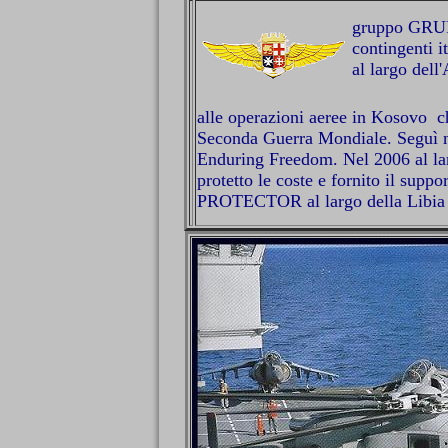
gruppo GRUPA
contingenti i
al largo del
alle operazioni aeree in Kosovo ch
Seconda Guerra Mondiale. Seguì nel
Enduring Freedom. Nel 2006 al larg
protetto le coste e fornito il supp
PROTECTOR al largo della Libia