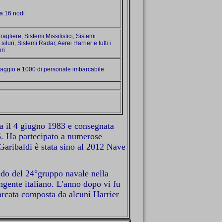
a 16 nodi
agliere, Sistemi Missilistici, Sistemi
 siluri, Sistemi Radar, Aerei Harrier e tutti i
eri
paggio e 1000 di personale imbarcabile
ta il 4 giugno 1983 e consegnata
5. Ha partecipato a numerose
ribaldi è stata sino al 2012 Nave
o del 24°gruppo navale nella
ngente italiano. L'anno dopo vi fu
rcata composta da alcuni Harrier