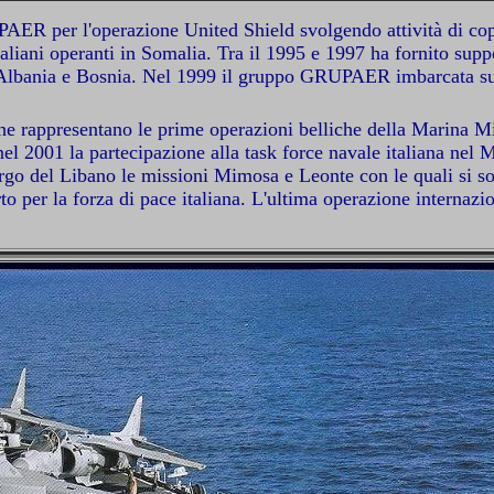
ER per l'operazione United Shield svolgendo attività di cope
taliani operanti in Somalia. Tra il 1995 e 1997 ha fornito suppo
l'Albania e Bosnia. Nel 1999 il gruppo GRUPAER imbarcata sul
e rappresentano le prime operazioni belliche della Marina Mili
 2001 la partecipazione alla task force navale italiana nel 
o del Libano le missioni Mimosa e Leonte con le quali si sono
orto per la forza di pace italiana. L'ultima operazione interna