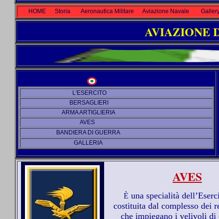
HOME
Storia
Aeronautica Militare
Aviazione Navale
Galler
AVIAZIONE 
L'ESERCITO
BERSAGLIERI
ARMA ARTIGLIERIA
AVES
BANDIERA DI GUERRA
GALLERIA
AVES
una specialità dell’Eserc
È
costituita dal complesso dei r
che impiegano i velivoli di 