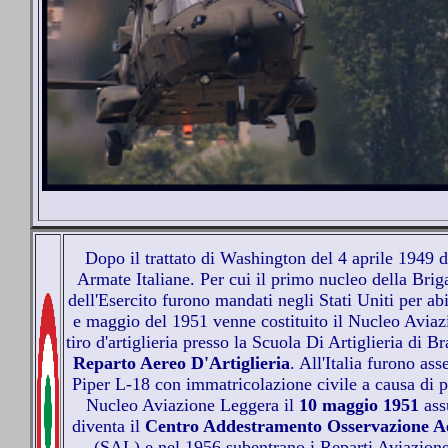
Dopo il trattato di Washington del 4 aprile 1949 
Armate Italiane. Per cui il primo nucleo della Briga
dell'Esercito furono mandati negli Stati Uniti per abili
e maggio del 1951 venne costituito il Nucleo Aviaz
tiro d'artiglieria presso la Scuola Di Artiglieria di
Reparto Aereo D'Artiglieria
. All'Italia furono ass
Piper L-18 con immatricolazione civile a causa di pr
Nucleo Aviazione Leggera il
10 maggio 1951
ass
diventa il
Centro Addestramento Osservazione Aer
(SAL) e nel 1956 subentrano i Reparti Aviazion