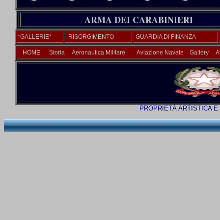
ARMA DEI CARABINIER
*GALLERIE*
RISORGIMENTO
GUARDIA DI FINANZA
HOME
Storia
Aeronautica Militare
Aviazione Navale
Gallery
A
PROPRIETÀ ARTISTICA E